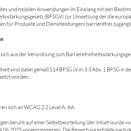
tes und mobilen Anwendungen im Einklang mit den Bestimm
tsstärkungsgesetz (BFSGV) zur Umsetzung der die europäisch
n für Produkte und Dienstleistungen) barrierefrei zugängl
en
 sich aus der Verordnung zum Barrierefreiheitsstärkungsge
heit sind dabei gemäß §14 BFSG i.V.m. § 3 Abs. 1 BFSG in 
setzt worden.
en sich an WCAG 2.2 Level A, AA.
en beruht auf einer Selbstbeurteilung (der Inhalt wurde v
 24.06.2025 vorgenommenen. Die Bewertung erfolgte nach d