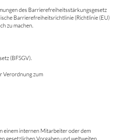
ungen des Barrierefreiheitsstärkungsgesetz
e Barrierefreiheitsrichtlinie (Richtlinie (EU)
ich zu machen.
setz (BFSGV).
der Verordnung zum
on einem internen Mitarbeiter oder dem
en gesetzlichen Vorgaben und weltweiten