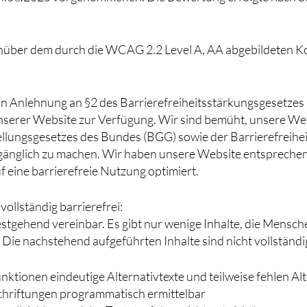
ber dem durch die WCAG 2.2 Level A, AA abgebildeten Konf
 in Anlehnung an §2 des Barrierefreiheitsstärkungsgesetze
unserer Website zur Verfügung. Wir sind bemüht, unsere W
llungsgesetzes des Bundes (BGG) sowie der Barrierefreihe
zugänglich zu machen. Wir haben unsere Website entspreche
f eine barrierefreie Nutzung optimiert.
ollständig barrierefrei:
stgehend vereinbar. Es gibt nur wenige Inhalte, die Mensc
ie nachstehend aufgeführten Inhalte sind nicht vollständig
ktionen eindeutige Alternativtexte und teilweise fehlen Alt
schriftungen programmatisch ermittelbar