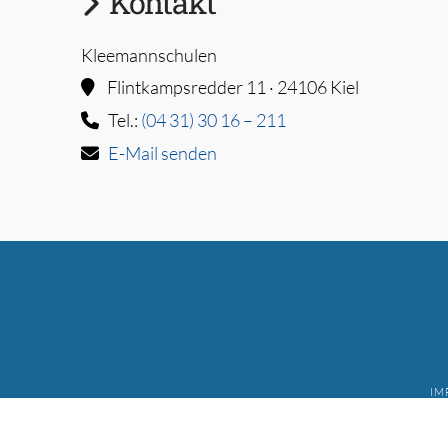
Kontakt
Kleemannschulen
Flintkampsredder 11 · 24106 Kiel
Tel.:
(04 31) 30 16 – 211
E-Mail senden
IM